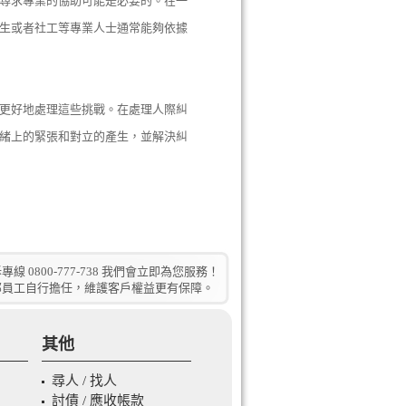
尋求專業的協助可能是必要的。在一
生或者社工等專業人士通常能夠依據
更好地處理這些挑戰。在處理人際糾
緒上的緊張和對立的產生，並解決糾
800-777-738 我們會立即為您服務！
部員工自行擔任，維護客戶權益更有保障。
其他
尋人 / 找人
討債 / 應收帳款