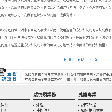
果人際糾紛的情況變得沉重且情感過渡激烈，或者無法在一定時間內解決，那麼
情況下，深層次的問題需要外界的協助才能夠進行解決。例如，心理諮詢師、醫
們的知識和技巧，為我們在解決糾紛問題上提供幫助。
際糾紛是日常生活中很常見的事情。然而，使用適當的方法和技巧可以幫助我們
時，運用上述方法和技巧可以讓我們保持積極的態度，理解對方的觀點，減少情
的問題。通過這些方法和技巧，我們可以更好地保持人際關係的和諧和積極。
上一則
回列表
下一則
為提升服務品質及保障權益，如有任何服務不周，請撥打申訴專線 0
本管理處為全權獨立之執行單位，非一般徵信業者由公司內
感情類業務
蒐證專業
徵信社
外遇
調查外遇
徵信社
外遇調查
如何挽回家庭