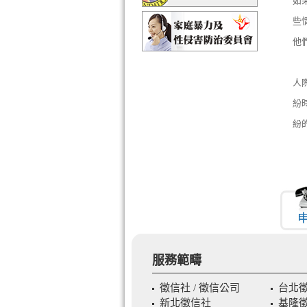
如
些
他
人
紛
紛
服務範疇
徵信社 / 徵信公司
台北
新北徵信社
基隆