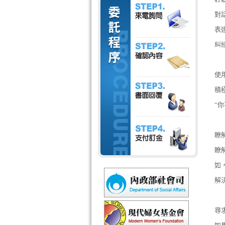
對
表
糾
使
積
“
瞭
瞭
如
解
尋