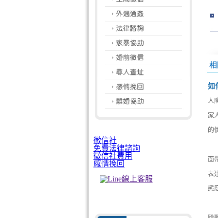
如
人
家
的
徵信社
免費法律諮詢
徵信社費用
面
感情挽回
表
態
聆