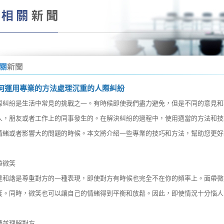
何運用專業的方法處理沉重的人際糾紛
際糾紛是生活中常見的挑戰之一。有時候即使我們盡力避免，但是不同的意見和
人，朋友或者工作上的同事發生的。在解決糾紛的過程中，使用適當的方法和技
情緒或者影響大的問題的時候。本文將介紹一些專業的技巧和方法，幫助您更好
帶微笑
達和諧是尊重對方的一種表現，即使對方有時候也完全不在你的頻率上。面帶微
度。同時，微笑也可以讓自己的情緒得到平衡和放鬆。因此，即使情況十分惱人
聽並理解對方