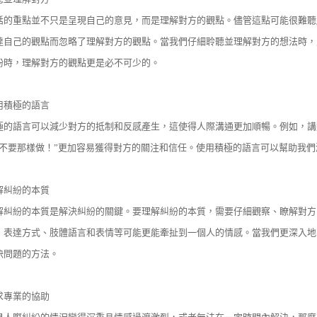
話的重點並不只是呈現自己的意見，而是理解對方的觀點。儘管這點可能很難聽
達自己的觀點而忽略了理解對方的觀點。當我們仔細聆聽並理解對方的想法時，
紛時，理解對方的觀點更是必不可少的。
用積極的語言
極的語言可以減少對方的抵制和反感產生，這使得人際溝通更加順暢。例如，講
你不要那樣做！”更加容易獲得對方的關注和信任。使用積極的語言可以幫助我
解糾紛的本質
解糾紛的本質是解決糾紛的關鍵。要理解糾紛的本質，需要仔細觀察、瞭解對方
，表達方式、肢體語言和表情等可能更能牽扯到一個人的情感。當我們更深入地
決問題的方法。
求專業的協助